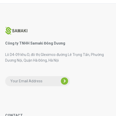
Công ty TNHH Samaki Đông Dương
Lô D4-09 khu D, đô thị Gleximco đường Lê Trọng Tấn, Phường
Dương Nội, Quận Hà Đông, Hà Nội
CONTACT